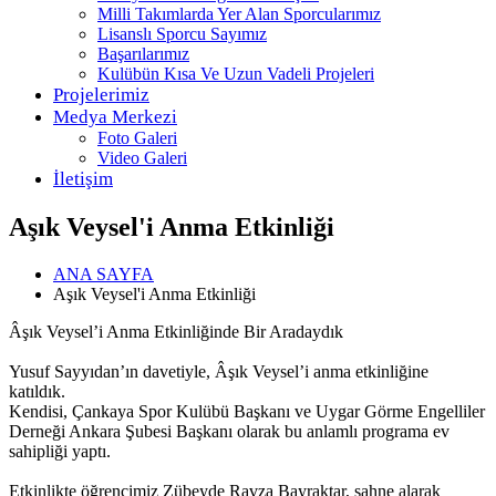
Milli Takımlarda Yer Alan Sporcularımız
Lisanslı Sporcu Sayımız
Başarılarımız
Kulübün Kısa Ve Uzun Vadeli Projeleri
Projelerimiz
Medya Merkezi
Foto Galeri
Video Galeri
İletişim
Aşık Veysel'i Anma Etkinliği
ANA SAYFA
Aşık Veysel'i Anma Etkinliği
Âşık Veysel’i Anma Etkinliğinde Bir Aradaydık
Yusuf Sayyıdan’ın davetiyle, Âşık Veysel’i anma etkinliğine
katıldık.
Kendisi, Çankaya Spor Kulübü Başkanı ve Uygar Görme Engelliler
Derneği Ankara Şubesi Başkanı olarak bu anlamlı programa ev
sahipliği yaptı.
Etkinlikte öğrencimiz Zübeyde Ravza Bayraktar, sahne alarak