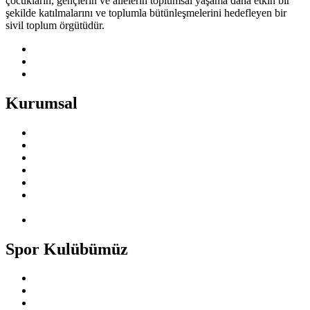
çocukların, gençlerin ve ailelerin toplumsal yaşama daha etkin bir
şekilde katılmalarını ve toplumla bütünleşmelerini hedefleyen bir
sivil toplum örgütüdür.
Kurumsal
Hakkımızda
Kurucu Müdürümüzden
Vizyonumuz
Misyonumuz
Hedef Kitlemiz
Bağlı Olduğumuz ve İş Birliği Yürüttüğümüz Vakıf ve
Federasyonlar
Eğitim Faaliyetleri
Spor Kulübümüz
Tarihçemiz
Vizyon ve Misyonumuz
Dernek Ve Kulüp Faaliyetleri