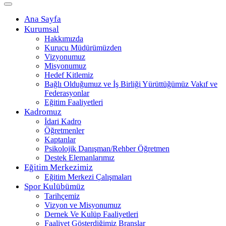
Ana Sayfa
Kurumsal
Hakkımızda
Kurucu Müdürümüzden
Vizyonumuz
Misyonumuz
Hedef Kitlemiz
Bağlı Olduğumuz ve İş Birliği Yürüttüğümüz Vakıf ve
Federasyonlar
Eğitim Faaliyetleri
Kadromuz
İdari Kadro
Öğretmenler
Kaptanlar
Psikolojik Danışman/Rehber Öğretmen
Destek Elemanlarımız
Eğitim Merkezimiz
Eğitim Merkezi Çalışmaları
Spor Kulübümüz
Tarihçemiz
Vizyon ve Misyonumuz
Dernek Ve Kulüp Faaliyetleri
Faaliyet Gösterdiğimiz Branşlar