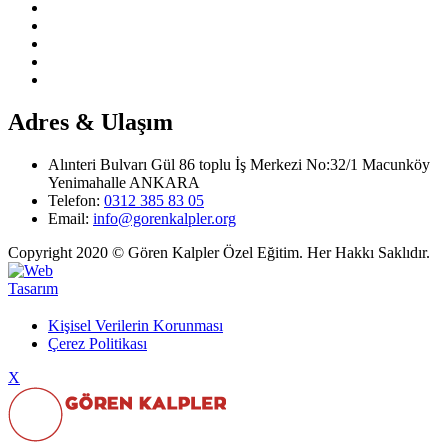
Faaliyet Gösterdiğimiz Branşlar
Milli Takımlarda Yer Alan Sporcularımız
Lisanslı Sporcu Sayımız
Başarılarımız
Kulübün Kısa Ve Uzun Vadeli Projeleri
Adres & Ulaşım
Alınteri Bulvarı Gül 86 toplu İş Merkezi No:32/1 Macunköy
Yenimahalle ANKARA
Telefon:
0312 385 83 05
Email:
info@gorenkalpler.org
Copyright 2020 ©️ Gören Kalpler Özel Eğitim. Her Hakkı Saklıdır.
Kişisel Verilerin Korunması
Çerez Politikası
X