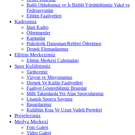
Bağlı Olduğumuz ve İş Birliği Yürüttüğümüz Vakıf ve
Federasyonlar
Eğitim Faaliyetleri
Kadromuz
İdari Kadro
Öğretmenler
Kaptanlar
Psikolojik Danışman/Rehber Öğretmen
Destek Elemanlarımız
Eğitim Merkezimiz
Eğitim Merkezi Çalışmaları
Spor Kulübümüz
Tarihçemiz
Vizyon ve Misyonumuz
Dernek Ve Kulüp Faaliyetleri
Faaliyet Gösterdiğimiz Branşlar
Milli Takımlarda Yer Alan Sporcularımız
Lisanslı Sporcu Sayımız
Başarılarımız
Kulübün Kısa Ve Uzun Vadeli Projeleri
Projelerimiz
Medya Merkezi
Foto Galeri
Video Galeri