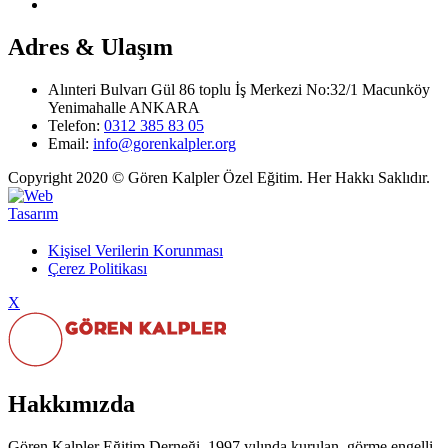
Kulübün Kısa Ve Uzun Vadeli Projeleri
Adres & Ulaşım
Alınteri Bulvarı Gül 86 toplu İş Merkezi No:32/1 Macunköy
Yenimahalle ANKARA
Telefon:
0312 385 83 05
Email:
info@gorenkalpler.org
Copyright 2020 ©️ Gören Kalpler Özel Eğitim. Her Hakkı Saklıdır.
Kişisel Verilerin Korunması
Çerez Politikası
X
Hakkımızda
Gören Kalpler Eğitim Derneği, 1997 yılında kurulan, görme engelli