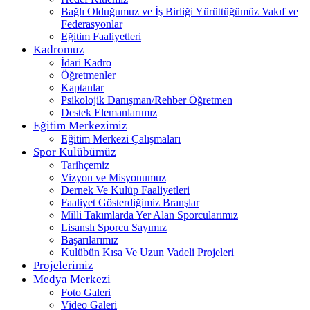
Bağlı Olduğumuz ve İş Birliği Yürüttüğümüz Vakıf ve
Federasyonlar
Eğitim Faaliyetleri
Kadromuz
İdari Kadro
Öğretmenler
Kaptanlar
Psikolojik Danışman/Rehber Öğretmen
Destek Elemanlarımız
Eğitim Merkezimiz
Eğitim Merkezi Çalışmaları
Spor Kulübümüz
Tarihçemiz
Vizyon ve Misyonumuz
Dernek Ve Kulüp Faaliyetleri
Faaliyet Gösterdiğimiz Branşlar
Milli Takımlarda Yer Alan Sporcularımız
Lisanslı Sporcu Sayımız
Başarılarımız
Kulübün Kısa Ve Uzun Vadeli Projeleri
Projelerimiz
Medya Merkezi
Foto Galeri
Video Galeri