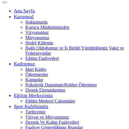
Ana Sayfa
Kurumsal
Hakkımızda
Kurucu Müdürümüzden
Vizyonumuz
Misyonumuz
Hedef Kitlemiz
Bağlı Olduğumuz ve İş Birliği Yürüttüğümüz Vakıf ve
Federasyonlar
Eğitim Faaliyetleri
Kadromuz
İdari Kadro
Öğretmenler
Kaptanlar
Psikolojik Danışman/Rehber Öğretmen
Destek Elemanlarımız
Eğitim Merkezimiz
Eğitim Merkezi Çalışmaları
Spor Kulübümüz
Tarihçemiz
Vizyon ve Misyonumuz
Dernek Ve Kulüp Faaliyetleri
Faaliyet Gösterdiğimiz Branşlar