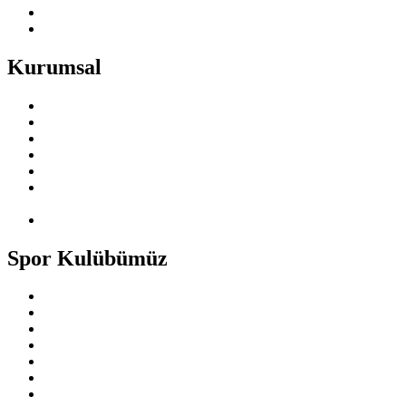
Kurumsal
Hakkımızda
Kurucu Müdürümüzden
Vizyonumuz
Misyonumuz
Hedef Kitlemiz
Bağlı Olduğumuz ve İş Birliği Yürüttüğümüz Vakıf ve
Federasyonlar
Eğitim Faaliyetleri
Spor Kulübümüz
Tarihçemiz
Vizyon ve Misyonumuz
Dernek Ve Kulüp Faaliyetleri
Faaliyet Gösterdiğimiz Branşlar
Milli Takımlarda Yer Alan Sporcularımız
Lisanslı Sporcu Sayımız
Başarılarımız